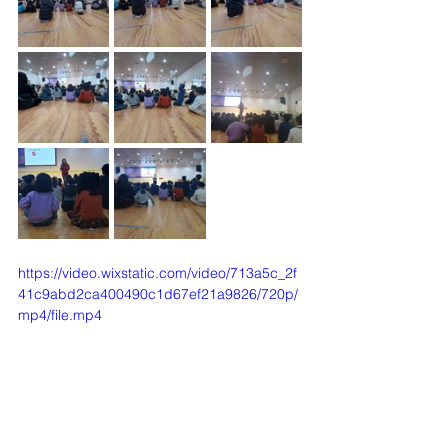
https://video.wixstatic.com/video/713a5c_2f
41c9abd2ca400490c1d67ef21a9826/720p/
mp4/file.mp4