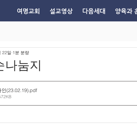
여명교회
설교영상
다음세대
양육과 
월 22일
1분 분량
9.순나눔지
23.02.19)
.pdf
572KB