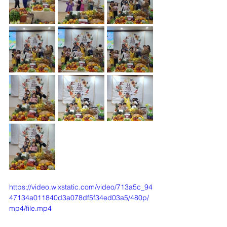
https://video.wixstatic.com/video/713a5c_94
47134a011840d3a078df5f34ed03a5/480p/
mp4/file.mp4