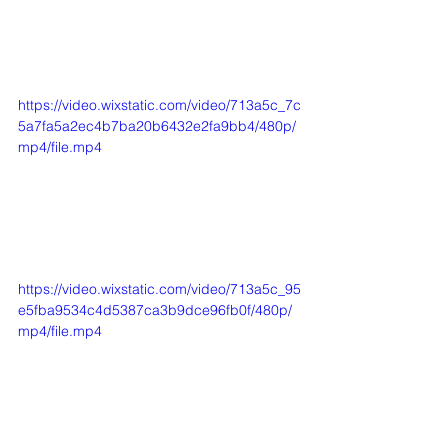
https://video.wixstatic.com/video/713a5c_7c
5a7fa5a2ec4b7ba20b6432e2fa9bb4/480p/
mp4/file.mp4
https://video.wixstatic.com/video/713a5c_95
e5fba9534c4d5387ca3b9dce96fb0f/480p/
mp4/file.mp4