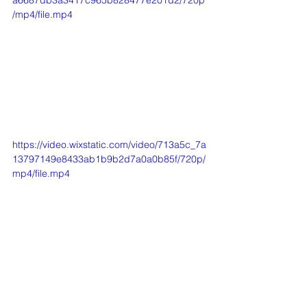
/mp4/file.mp4
https://video.wixstatic.com/video/713a5c_7a
13797149e8433ab1b9b2d7a0a0b85f/720p/
mp4/file.mp4