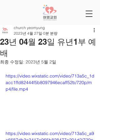
church yeomyung
2023년 4월 27일
0분 분량
23년 04월 23일 유년1부 예
배
최종 수정일:
2023년 5월 2일
https://video.wixstatic.com/video/713a5c_1d
acc1ffd82444f5b8097946ecaff52b/720p/m
p4/file.mp4
https://video.wixstatic.com/video/713a5c_a9
a6687db3a3417c965b828477e201d2/720p