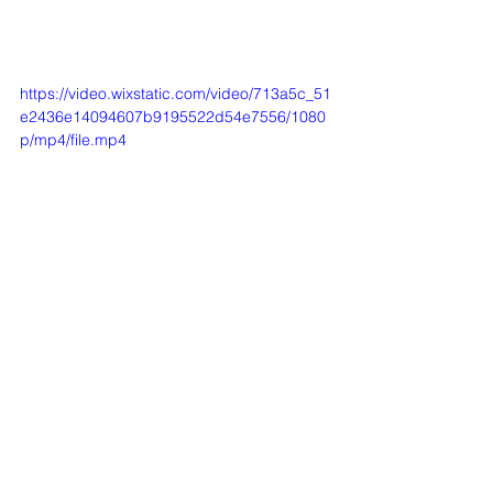
https://video.wixstatic.com/video/713a5c_51
e2436e14094607b9195522d54e7556/1080
p/mp4/file.mp4
취학부 활동
최근 게시물