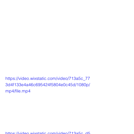
https://video.wixstatic.com/video/713a5c_77
3d4f133e4a46c695424f5804e0c45d/1080p/
mp4/file.mp4
https://video.wixstatic.com/video/713a5c_d5