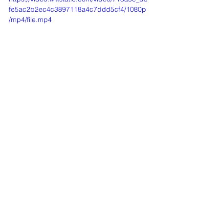
fe5ac2b2ec4c3897118a4c7ddd5cf4/1080p
/mp4/file.mp4