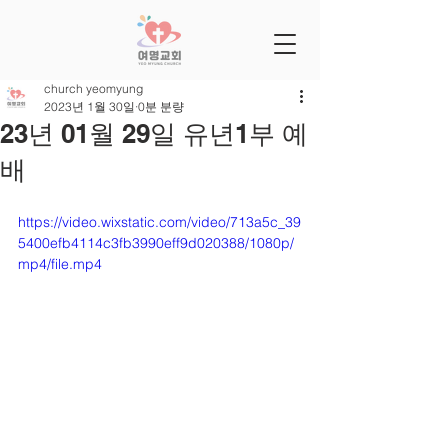
church yeomyung
2023년 1월 30일
0분 분량
23년 01월 29일 유년1부 예
배
https://video.wixstatic.com/video/713a5c_39
5400efb4114c3fb3990eff9d020388/1080p/
mp4/file.mp4