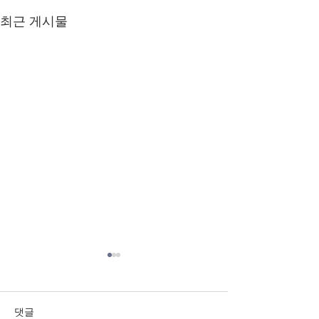
최근 게시물
23.11.26 순나눔지
23.11.19순나눔
11.26
11.19
댓글