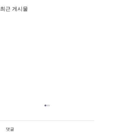
최근 게시물
23.11.26 순나눔지
23.11.19순나눔
11.26
11.19
댓글