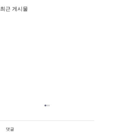
최근 게시물
23.11.26 순나눔지
23.11.19순나눔
11.26
11.19
댓글