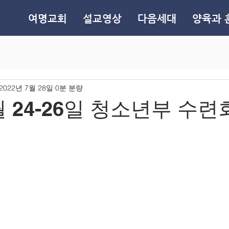
여명교회
설교영상
다음세대
양육과 
2022년 7월 28일
0분 분량
월 24-26일 청소년부 수련