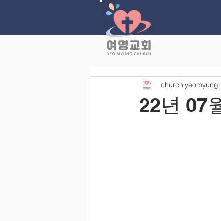
church yeomyung
22년 07