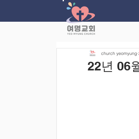
church yeomyung
22년 0