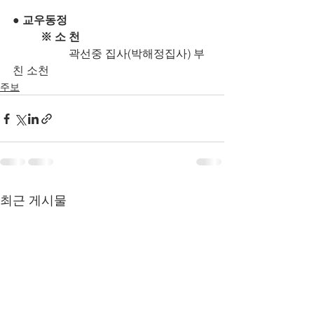
● 교우동정
	※ 소 천
곽선중 집사(박해정집사) 부
친 소천
주보
최근 게시물