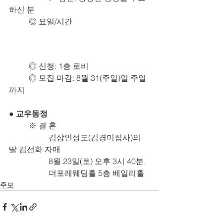
하신 분
	◎ 요일/시간
	◎ 신청: 1층 로비
	◎ 모집 마감: 8월 31(주일)일 주일
까지
● 교우동정
	※ 결 혼
		김상인성도(김경미집사)의 
딸 김선화 자매
		8월 23일(토) 오후 3시 40분.
		더포레웨딩홀 5층 베일리홀
주보