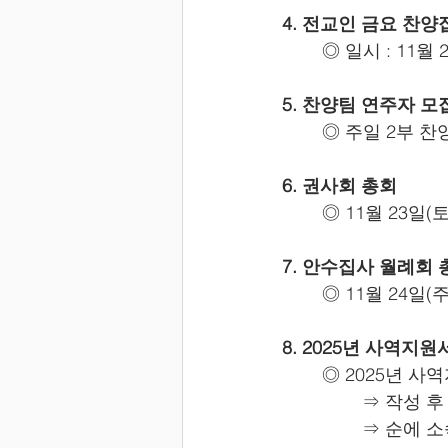
4. 전교인 금요 찬양
	◎ 일시 : 11월
5. 찬양팀 연주자 모
	◎ 주일 2부 찬
6. 권사회 총회
	◎ 11월 23일(
7. 안수집사 월례회 
	◎ 11월 24일
8. 2025년 사역지원
	◎ 2025년 
		⇒ 작성
		⇒ 순에