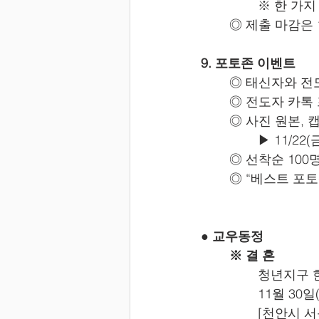
		※ 한 
	◎ 제출 마감은
9. 포토존 이벤트
	◎ 태신자와 
	◎ 전도자 카톡
	◎ 사진 원본,
		▶ 11/22
	◎ 선착순 10
	◎ “베스트 포
● 교우동정
	※ 결 혼
청년지구 
		11월 3
		[천안시 