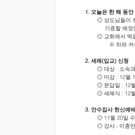
1. 오늘은 한 해 
	◎ 성도님들이
	     기증할
	◎ 교회에서 떡
		※ 차와
2. 세례(입교) 신청
	◎ 대상 : 소
	◎ 마감 : 12월
	◎ 문답일 : 12
	◎ 세례식 : 12
3. 안수집사 헌신예
	◎ 11월 20일
	◎ 강사 : 이