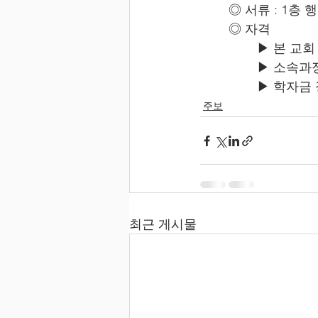
	◎ 서류 : 1층
	◎ 자격
		▶ 본 교
		▶ 소속
		▶ 학자
주보
최근 게시물