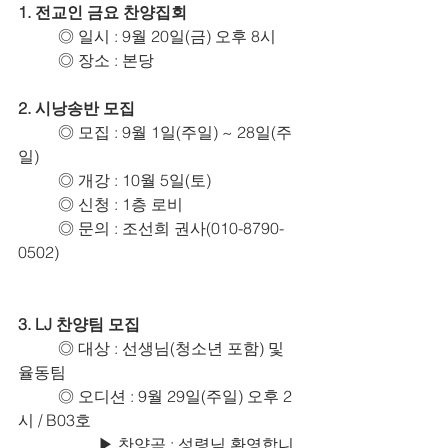
1. 전교인 금요 찬양집회
	◎ 일시 : 9월 20일(금) 오후 8시
	◎ 장소 : 본당
2. 시낭송반 모집
	◎ 모집 : 9월 1일(주일) ~ 28일(주
일)
	◎ 개강 : 10월 5일(토)
	◎ 신청 : 1층 로비
	◎ 문의 : 조선희 권사(010-8790-
0502)
3. LJ 찬양팀 모집
	◎ 대상 : 선생님(청소년 포함) 및 
율동팀
	◎ 오디션 : 9월 29일(주일) 오후 2
시 / B03호
		▶ 찬양곡 : 성령님 환영합니