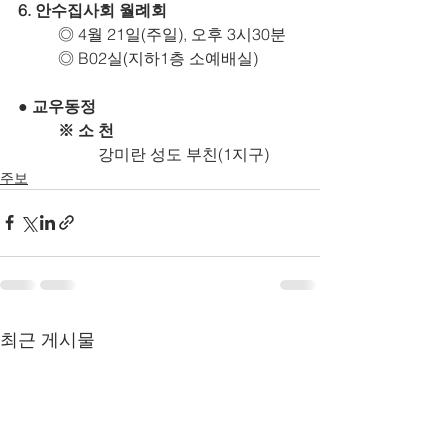
6. 안수집사회 월례회
	◎ 4월 21일(주일), 오후 3시30분
	◎ B02실(지하1층 소예배실)
● 교우동정
※ 소 천
		강미란 성도 부친(1지구)
주보
최근 게시물