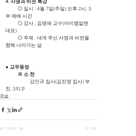
4. 사명과 비전 특강
	◎ 일시 : 4월 7일(주일) 오후 2시, 3
부 예배 시간
	◎ 강사 ; 김명애 교수(아이엠알엔 
대표)
	◎ 주제 : 내게 주신 사명과 비전을 
향해 나아가는 삶
● 교우동정
※ 소 천
		강인규 집사(김진영 집사) 부
친, 3지구
주보