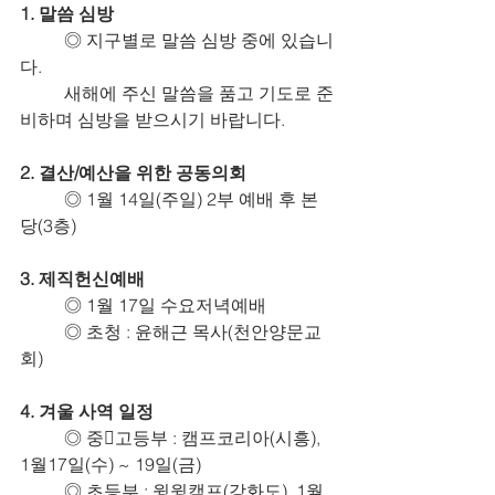
1. 말씀 심방
	◎ 지구별로 말씀 심방 중에 있습니
다.
	새해에 주신 말씀을 품고 기도로 준
비하며 심방을 받으시기 바랍니다.
2. 결산/예산을 위한 공동의회
	◎ 1월 14일(주일) 2부 예배 후 본
당(3층)
3. 제직헌신예배
	◎ 1월 17일 수요저녁예배
	◎ 초청 : 윤해근 목사(천안양문교
회)
4. 겨울 사역 일정
	◎ 중고등부 : 캠프코리아(시흥), 
1월17일(수) ~ 19일(금)
	◎ 초등부 : 윙윙캠프(강화도), 1월