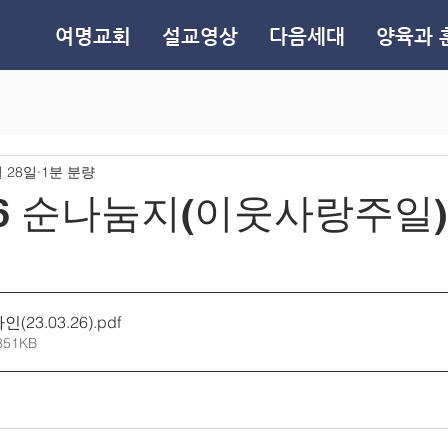
여명교회
설교영상
다음세대
양육과 
월 28일
1분 분량
3.26 순나눔지(이웃사랑주일)
23.03.26)
.pdf
351KB