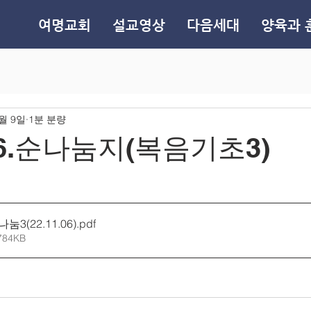
여명교회
설교영상
다음세대
양육과 
1월 9일
1분 분량
1.6.순나눔지(복음기초3)
눔3(22.11.06)
.pdf
784KB