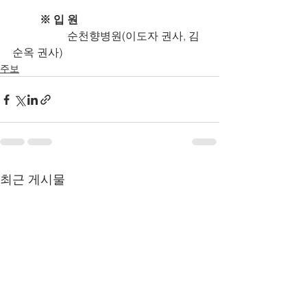
※ 입 원
		순천향병원(이도자 권사, 김
순옥 권사)
주보
최근 게시물