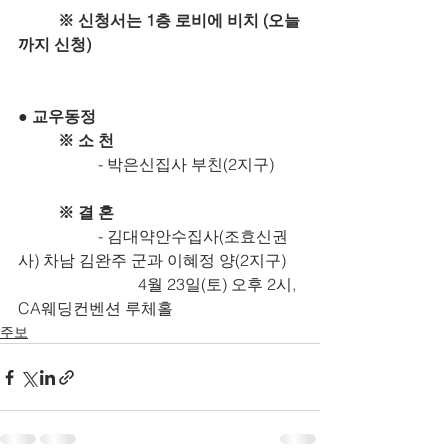
※ 신청서는 1층 로비에 비치 (오늘
까지 신청)
● 교우동정
	※ 소 천 
		- 박은신집사 부친(2지구)
	※ 결 혼
		- 김대약안수집사(조효신권
사) 차남 김완주 군과 이혜정 양(2지구)
			4월 23일(토) 오후 2시, 
CA웨딩컨벤션 루체홀
주보